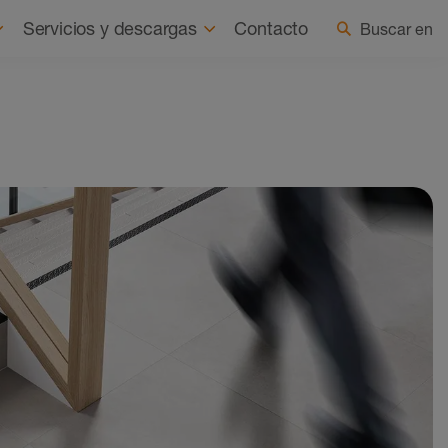
 somos
Actualidad
Seleccionar país/idioma
Servicios y descargas
Contacto
Buscar en