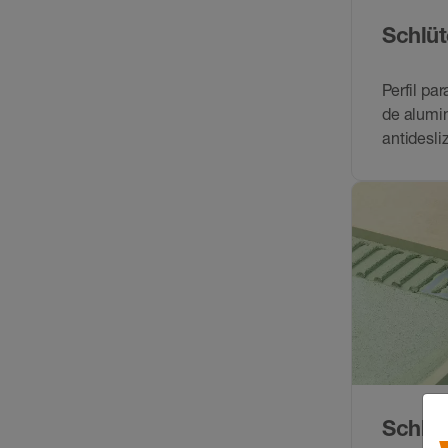
Schlüt
Perfil pa
de alumin
antidesli
Schlüt