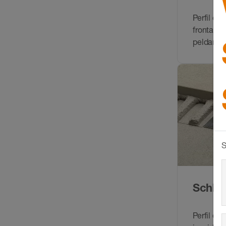
Perfil de
frontales
peldaños
S
Schlüt
Perfil de