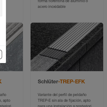
1) y
forma florentina de aluminio o
acero inoxidable
K
Schlüter
-TREP-EFK
daño
Variante del perfil de peldaño
n, apto
TREP-E sin ala de fijación, apto
teriori
para una instalación a posteriori