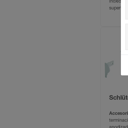
inoxidabl
superfici
Schlüt
Accesor
terminac
anodizad