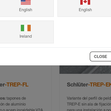
e cepillado con
antideslizantes (R10 / R1
e antideslizante adherida
tapones de terminación
English
English
(ancho/estrecho)
Ireland
CLOSE
er
-TREP-FL
Schlüter
-TREP-E
ios:
tapones de
Variante del perfil de pel
ión de aluminio
TREP-E sin ala de fijació
o o acero inoxidable V2A
para una instalación a pos