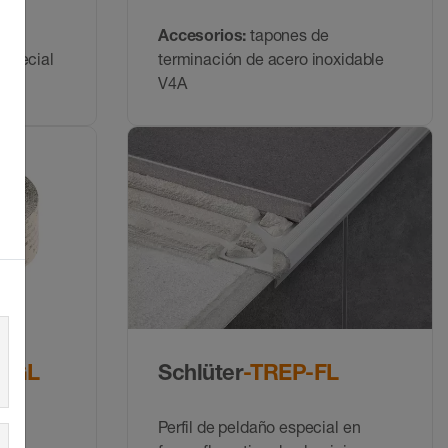
o
Accesorios:
tapones de
especial
terminación de acero inoxidable
V4A
/-GL
Schlüter
-TREP-FL
Perfil de peldaño especial en