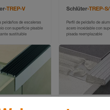
er
-TREP-V
Schlüter
-TREP-S/
ra peldaños de escaleras
Perfil de peldaño de alum
io con superficie pisable
acero inoxidable con supe
zante sustituible
pisada reemplazable
er
-TREP-TAP
Schlüter
-TREP-E