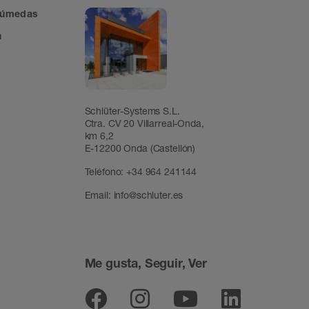
 húmedas
n
Schlüter-Systems S.L.
Ctra. CV 20 Villarreal-Onda,
km 6,2
E-12200 Onda (Castellón)
Teléfono:
+34 964 241144
Email:
info@schluter.es
Me gusta, Seguir, Ver
Facebook
Instagram
Youtube
Linked