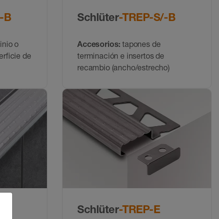
-B
Schlüter
-TREP-S/-B
inio o
Accesorios:
tapones de
rficie de
terminación e insertos de
recambio (ancho/estrecho)
Schlüter
-TREP-E