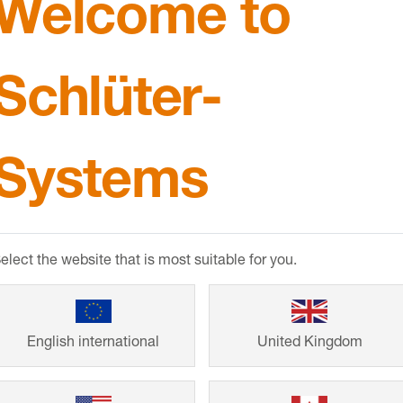
Welcome to
 revestimiento de bordes
Perfil de peldaño de acer
 para perfiles para
inoxidable con perfilado 
Schlüter-
 TREP-S/-B
antideslizante
Systems
elect the website that is most suitable for you.
er
-TREP-G/-GL
Schlüter
-TREP-G
English international
United Kingdom
 peldaño de acero
Accesorios:
cintas