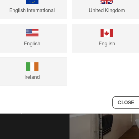
English international
United Kingdom
English
English
a
royectos de gran
Ireland
es de Schlüter-
 durabilidad a
s de construcción
CLOSE
n de inspiración