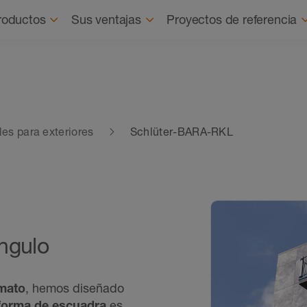
Quienes
roductos
Sus ventajas
Proyectos de referencia
iles para exteriores
Schlüter-BARA-RKL
ángulo
rmato
, hemos diseñado
forma de escuadra
es