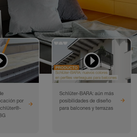
de
Schlüter-BARA: aún más
cación por
posibilidades de diseño
chlüter®-
para balcones y terrazas
8G