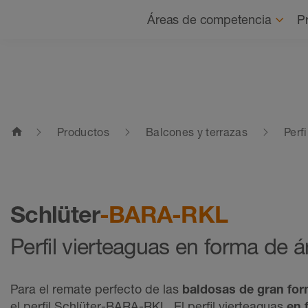
Navegación
Áreas de competencia
P
home
Productos
Balcones y terrazas
Perf
Schlüter
-BARA-RKL
Perfil vierteaguas en forma de 
Para el remate perfecto de las
baldosas de gran fo
el perfil Schlüter-BARA-RKL. El perfil vierteaguas
en 