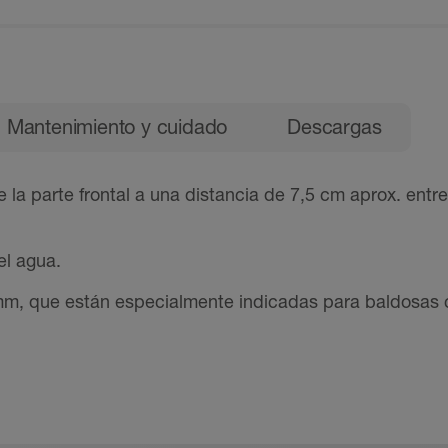
al
Mantenimiento y cuidado
Descargas
de la parte frontal a una distancia de 7,5 cm aprox. entr
el agua.
0 mm, que están especialmente indicadas para baldosas 