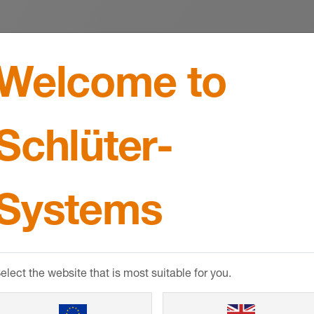
Welcome to
MyDesign 
Schlüter-
Aplique el diseñ
ofrecemos tres t
Systems
sinfín de posibil
elect the website that is most suitable for you.