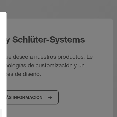
by Schlüter-Systems
o que desee a nuestros productos. Le
ecnologías de customización y un
idades de diseño.
MÁS INFORMACIÓN