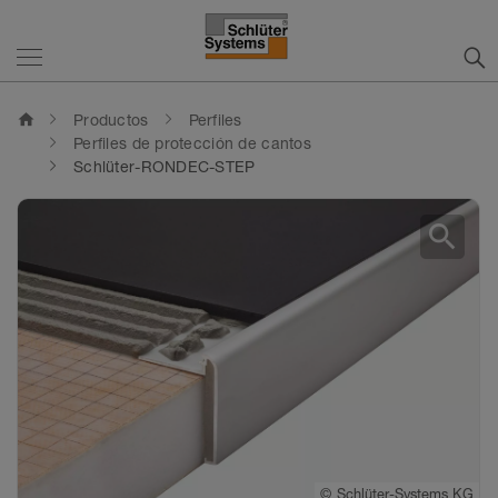
home
Productos
Perfiles
Perfiles de protección de cantos
Schlüter-RONDEC-STEP
search
©
©
©
Schlüter-Systems KG
Schlüter-Systems KG
Schlüter-Systems KG