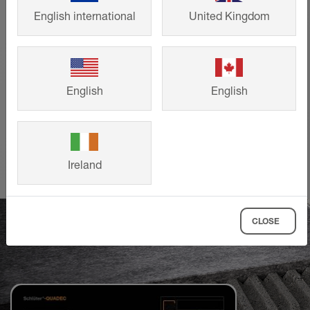
Systems garantizan un bonito diseño y
English international
United Kingdom
durabilidad a partes iguales. Deje que
los proyectos de construcción y reforma
de nuestros clientes le sirvan de
inspiración para su proyecto personal.
English
English
MÁS INFORMACIÓN
Ireland
CLOSE