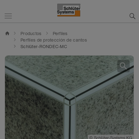
home
Productos
Perfiles
Perfiles de protección de cantos
Schlüter-RONDEC-MC
search
©
Schlüter-Systems KG
©
Schlüter-Systems KG
©
Schlüter-Systems KG