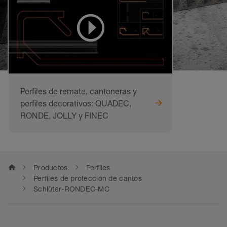
Perfiles de remate, cantoneras y
perfiles decorativos: QUADEC,
RONDE, JOLLY y FINEC
home
Productos
Perfiles
Perfiles de protección de cantos
Schlüter-RONDEC-MC