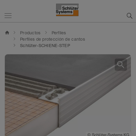
home
Productos
Perfiles
Perfiles de protección de cantos
Schlüter-SCHIENE-STEP
search
©
Schlüter-Systems KG
©
Schlüter-Systems KG