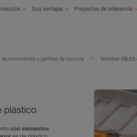
Quienes
roductos
Sus ventajas
Proyectos de referencia
s de movimiento y perfiles de escocia
Schlüter-DILE
 plástico
ento
con elementos
rior
es de plástico