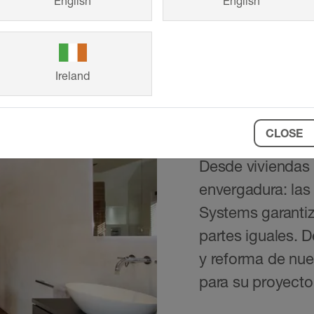
English
English
Ireland
Proyectos 
CLOSE
Desde viviendas 
envergadura: las 
Systems garantiz
partes iguales. 
y reforma de nues
para su proyecto