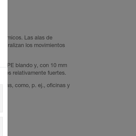
erámicos. Las alas de
eutralizan los movimientos
 de CPE blando y, con 10 mm
tos relativamente fuertes.
as, como, p. ej., oficinas y