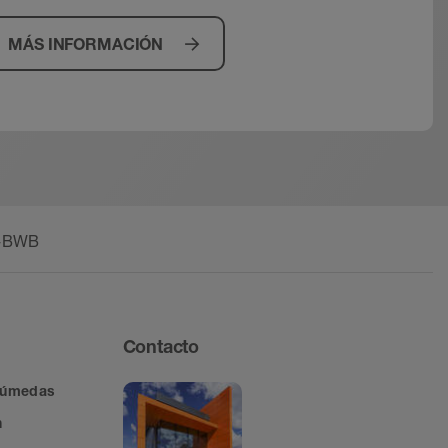
MÁS INFORMACIÓN
X-BWB
Contacto
 húmedas
n