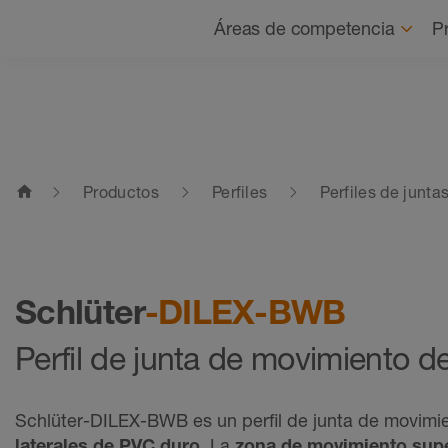
Navegación
Áreas de competencia
P
home
Productos
Perfiles
Perfiles de junta
Schlüter
-DILEX-BWB
Perfil de junta de movimiento de
Schlüter-DILEX-BWB es un perﬁl de junta de movimi
laterales de PVC duro
. La
zona de movimiento supe