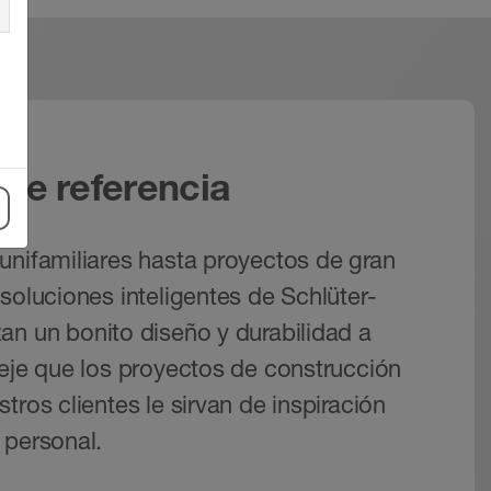
de referencia
unifamiliares hasta proyectos de gran
soluciones inteligentes de Schlüter-
an un bonito diseño y durabilidad a
Deje que los proyectos de construcción
tros clientes le sirvan de inspiración
 personal.