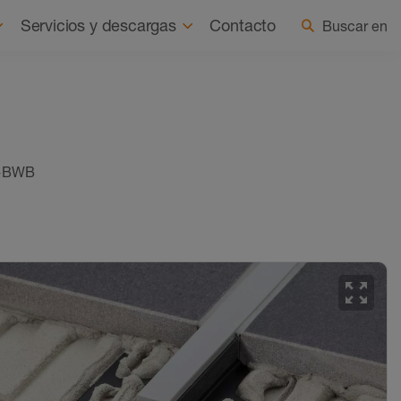
 somos
Actualidad
Seleccionar país/idioma
Servicios y descargas
Contacto
Buscar en
X-BWB
zoom_out_map