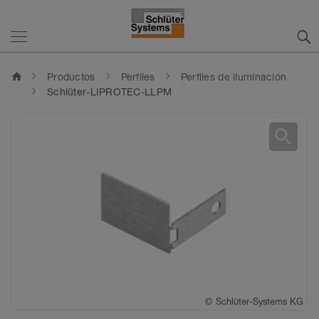
home
Productos
Perfiles
Perfiles de iluminación
Schlüter-LIPROTEC-LLPM
search
©
©
Schlüter-Systems KG
Schlüter-Systems KG