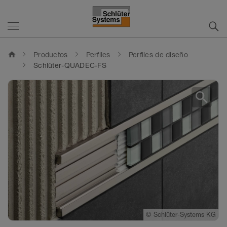
home
Productos
Perfiles
Perfiles de diseño
Schlüter-QUADEC-FS
search
©
Schlüter-Systems KG
©
Schlüter-Systems KG
©
Schlüter-Systems KG
©
Schlüter-Systems KG