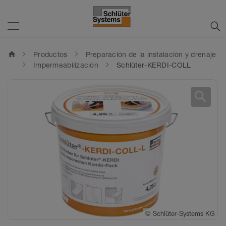
home
Productos
Preparación de la instalación y drenaje
Impermeabilización
Schlüter-KERDI-COLL
search
©
Schlüter-Systems KG
©
Schlüter-Systems KG