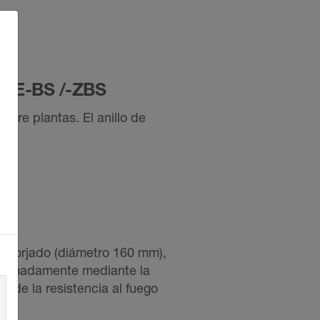
LINE-BS /-ZBS
tre plantas. El anillo de
2.
de forjado (diámetro 160 mm),
proximadamente mediante la
 de la resistencia al fuego