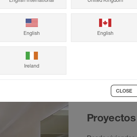
English international
United Kingdom
nta de estanqueidad KD ZBS solo es válida en combinaci
rforaciones se puede macizar el cuerpo del desagüe co
English
English
Ireland
CLOSE
Proyectos 