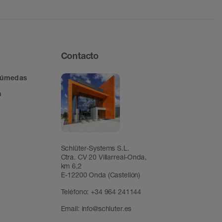
Contacto
 húmedas
n
Schlüter-Systems S.L.
Ctra. CV 20 Villarreal-Onda,
km 6,2
E-12200 Onda (Castellón)
Teléfono:
+34 964 241144
Email:
info@schluter.es