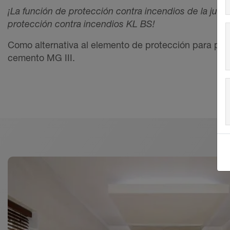
¡La función de protección contra incendios de la ju
protección contra incendios KL BS!
Como alternativa al elemento de protección para pe
cemento MG III.