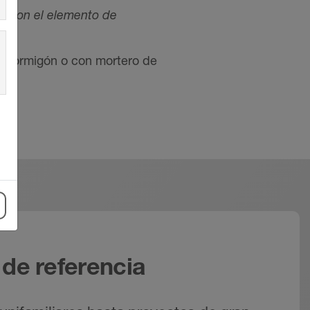
ón con el elemento de
n hormigón o con mortero de
de referencia