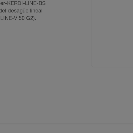
üter-KERDI-LINE-BS
del desagüe lineal
-LINE-V 50 G2).