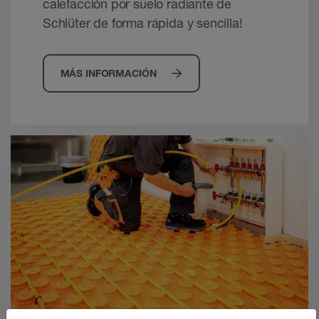
PDF – 2,85 MB
calefacción por suelo radiante de
Schlüter de forma rápida y sencilla!
Schlüter-BEKOTEC sistema - Instrucciones
de instalación
MÁS INFORMACIÓN
Installation guide - © Schlueter-Systems
PDF – 1,15 MB