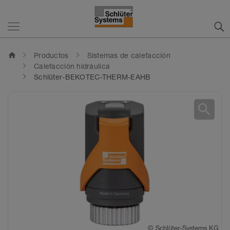
home
Productos
Sistemas de calefacción
Calefacción hidráulica
Schlüter-BEKOTEC-THERM-EAHB
search
©
Schlüter-Systems KG