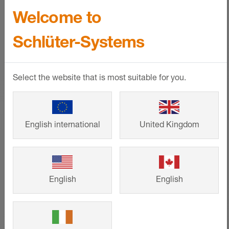
Welcome to
Schlüter-Systems
Calculadora número circuitos
de calefacción para
BEKOTEC-THERM
Select the website that is most suitable for you.
¡Calcule los materiales que necesita para
su calefacción por suelo radiante de
English international
United Kingdom
forma rápida y sencilla!
MÁS INFORMACIÓN
English
English