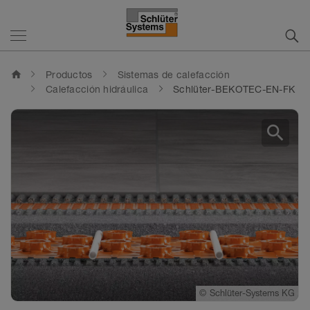
home
Productos
Sistemas de calefacción
Calefacción hidráulica
Schlüter-BEKOTEC-EN-FK
search
©
©
©
Schlüter-Systems KG
Schlüter-Systems KG
Schlüter-Systems KG