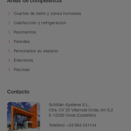
Áreas de competencia
recubrimiento seleccionado. Para obtener
instrucciones detalladas sobre la instalación
Cuartos de baño y zonas húmedas
de recubrimientos no cerámicos, consulte el
Calefacción y refrigeración
manual técnico de Schlüter-BEKOTEC-
Pavimentos
THERM o póngase en contacto con nuestro
departamento técnico.
Paredes
Personalice su espacio
Exteriores
Piscinas
Contacto
Schlüter-Systems S.L.
Ctra. CV 20 Villarreal-Onda, km 6,2
E-12200 Onda (Castellón)
Teléfono:
+34 964 241144