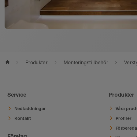
home
Produkter
Monteringstillbehör
Verkt
Service
Produkter
Nedladdningar
Våra prod
Kontakt
Profiler
Förbereda
Företag