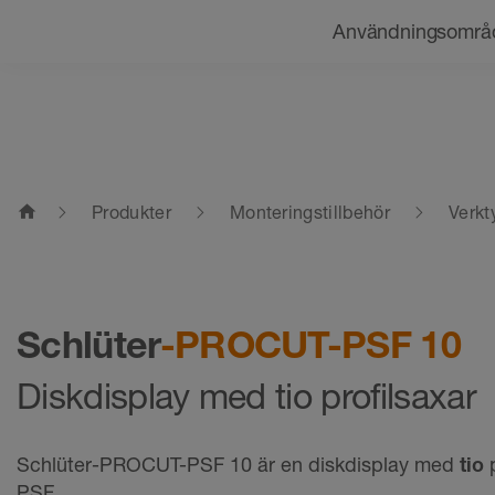
Navigering
Användningsområ
home
Produkter
Monteringstillbehör
Verkt
Schlüter
-PROCUT-PSF 10
Diskdisplay med tio profilsaxar
Schlüter-PROCUT-PSF 10 är en diskdisplay med
tio
PSF.