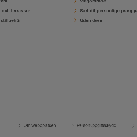
tem
Vægområde
 och terrasser
Sæt dit personlige præg p
stillbehör
Uden døre
Om webbplatsen
Personuppgiftsskydd