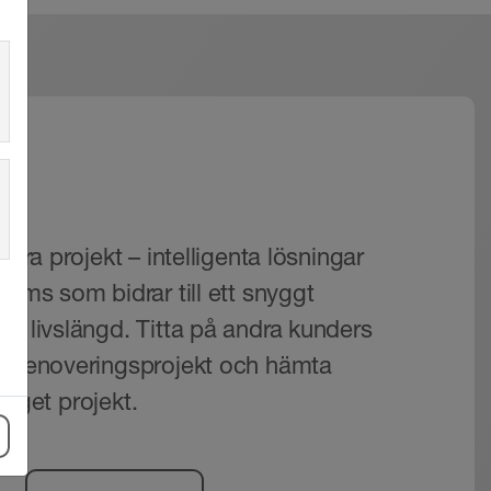
r
tora projekt – intelligenta lösningar
tems som bidrar till ett snyggt
ng livslängd. Titta på andra kunders
h renoveringsprojekt och hämta
tt eget projekt.