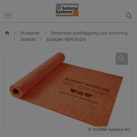
home
Produkter
Förbereda plattläggning och avrinning
Tätskikt
Schlüter-KERDI-DS
search
©
Schlüter-Systems KG
©
Schlüter-Systems KG