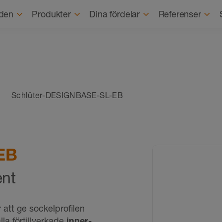
Om o
den
Produkter
Dina fördelar
Referenser
Schlüter-DESIGNBASE-SL-EB
-EB
ent
 att ge sockelprofilen
lla förtillverkade
inner-