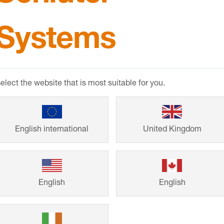
dladdningar
Systems
sområden
tåndskraftigt och har hög kemisk resistens. Rostfritt stål
elect the website that is most suitable for you.
 som saltsyra eller fluorvätesyra eller vissa koncentrat
åste därför alltid klargöras i förväg.
English international
United Kingdom
English
English