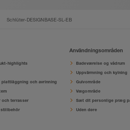
Schlüter-DESIGNBASE-SL-EB
Användningsområden
ukt-highlights
Badeværelse og vådrum
Uppvärmning och kylning
 plattläggning och avrinning
Gulvområde
tem
Vægområde
 och terrasser
Sæt dit personlige præg p
stillbehör
Uden døre