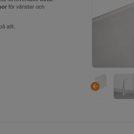
por
för vänster och
å allt.