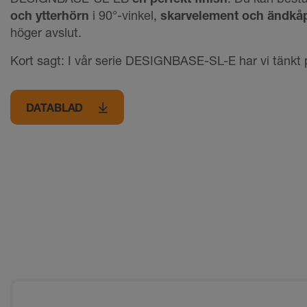
och ytterhörn
i 90°-vinkel,
skarvelement och ändkå
höger avslut.
Kort sagt: I vår serie DESIGNBASE-SL-E har vi tänkt p
DATABLAD