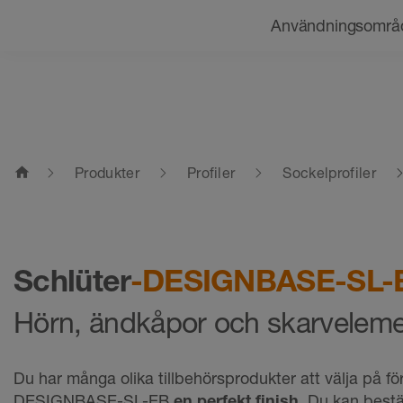
Navigering
Användningsområ
home
Produkter
Profiler
Sockelprofiler
Schlüter
-DESIGNBASE-SL
Hörn, ändkåpor och skarvelem
Du har många olika tillbehörsprodukter att välja på för
DESIGNBASE-SL-EB
en perfekt finish
. Du kan bestä