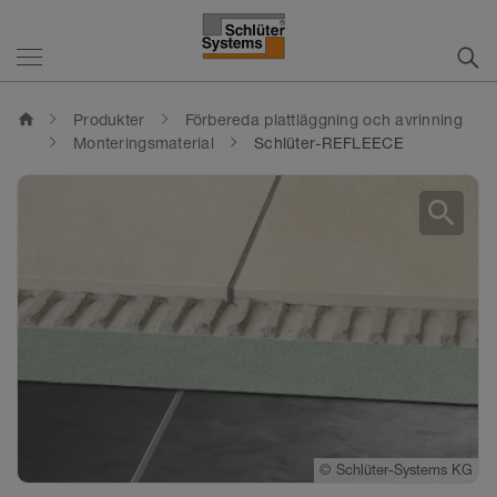
home
Produkter
Förbereda plattläggning och avrinning
Monteringsmaterial
Schlüter-REFLEECE
search
©
©
©
Schlüter-Systems KG
Schlüter-Systems KG
Schlüter-Systems KG
©
Schlüter-Systems KG
©
Schlüter-Systems KG