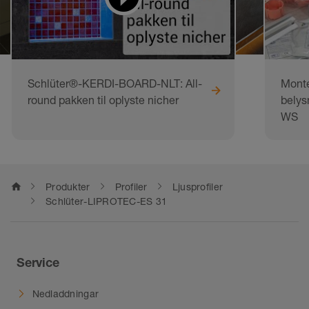
Schlüter®-KERDI-BOARD-NLT: All-
Monte
round pakken til oplyste nicher
belys
WS
home
Produkter
Profiler
Ljusprofiler
Schlüter-LIPROTEC-ES 31
Service
Nedladdningar