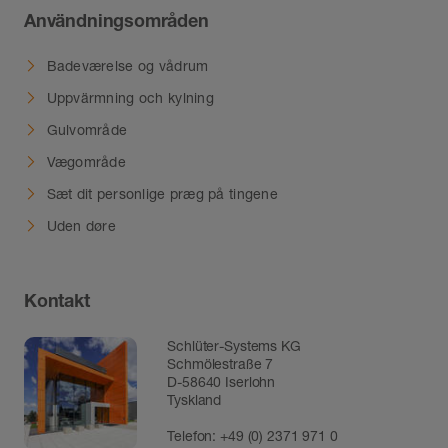
Användningsområden
Badeværelse og vådrum
Uppvärmning och kylning
Gulvområde
Vægområde
Sæt dit personlige præg på tingene
Uden døre
Kontakt
Schlüter-Systems KG
Schmölestraße 7
D-58640 Iserlohn
Tyskland
Telefon:
+49 (0) 2371 971 0