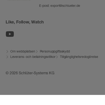
E-post:
export@schlueter.de
Like, Follow, Watch
Youtube
Om webbplatsen
Personuppgiftsskydd
Leverans- och betalningsvillkor
Tillgänglighetsredogörelse
© 2026 Schlüter-Systems KG