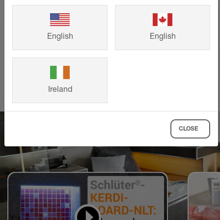
andra kunders färdiga bygg- och
renoveringsprojekt och hämta inspiration
till ditt eget projekt.
English
English
VISA MER
Ireland
CLOSE
Videor för att lära sig
och göra efter