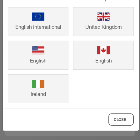
Referenser
English international
United Kingdom
Från småhus till stora projekt –
intelligenta lösningar från Schlüter-
Systems som bidrar till ett snyggt
English
English
formspråk och lång livslängd. Titta på
andra kunders färdiga bygg- och
renoveringsprojekt och hämta inspiration
till ditt eget projekt.
Ireland
VISA MER
CLOSE