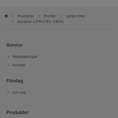
home
Produkter
Profiler
Ljusprofiler
Schlüter-LIPROTEC-EBZS
Service
Nedladdningar
Kontakt
Företag
Om oss
Produkter