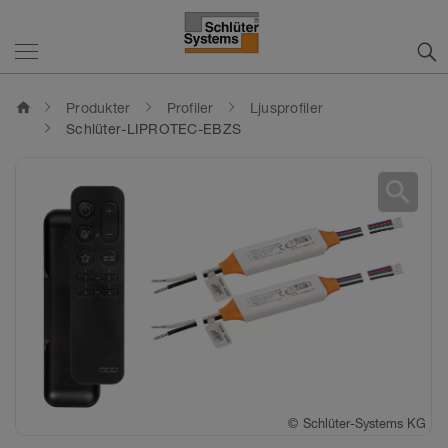
home
Produkter
Profiler
Ljusprofiler
Schlüter-LIPROTEC-EBZS
search
©
Schlüter-Systems KG