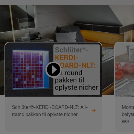
Videor för att lära sig
och göra efter
Schlüter®-KERDI-BOARD-NLT: All-
Monte
round pakken til oplyste nicher
belys
WS