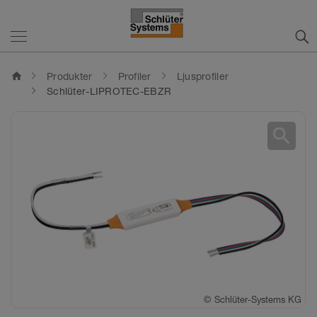
home
Produkter
Profiler
Ljusprofiler
Schlüter-LIPROTEC-EBZR
search
©
©
Schlüter-Systems KG
Schlüter-Systems KG