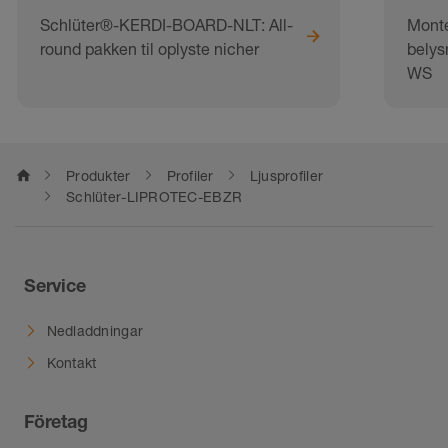
Schlüter®-KERDI-BOARD-NLT: All-
Monte
round pakken til oplyste nicher
belys
WS
home
Produkter
Profiler
Ljusprofiler
Schlüter-LIPROTEC-EBZR
Service
Nedladdningar
Kontakt
Företag