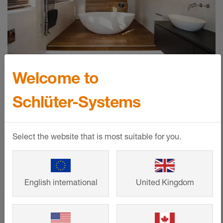
LIPROTEC Energy Labels EU
Energietikett - © Schlüter-Systems
ZIP – 2,78 MB
Welcome to
Referenser
Schlüter-Systems
Från småhus till stora projekt –
intelligenta lösningar från Schlüter-
Select the website that is most suitable for you.
Systems som bidrar till ett snyggt
formspråk och lång livslängd. Titta på
andra kunders färdiga bygg- och
English international
United Kingdom
renoveringsprojekt och hämta inspiration
till ditt eget projekt.