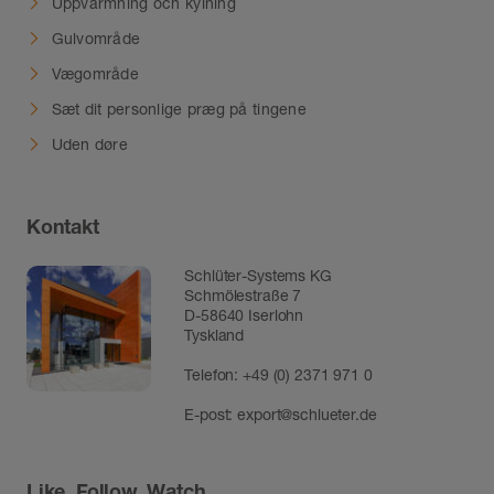
Uppvärmning och kylning
Gulvområde
Vægområde
Sæt dit personlige præg på tingene
Uden døre
Kontakt
Schlüter-Systems KG
Schmölestraße 7
D-58640 Iserlohn
Tyskland
Telefon:
+49 (0) 2371 971 0
E-post:
export@schlueter.de
Like, Follow, Watch