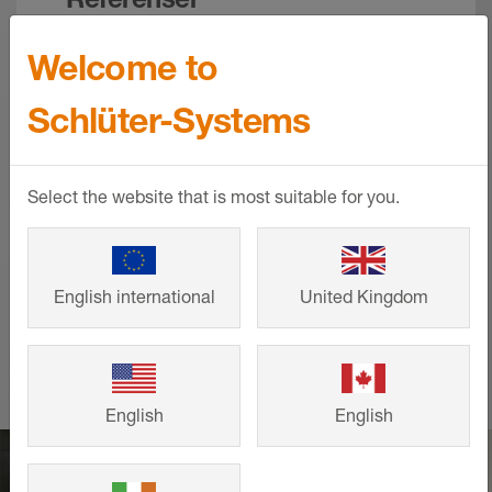
Welcome to
Från småhus till stora projekt –
intelligenta lösningar från Schlüter-
Schlüter-Systems
Systems som bidrar till ett snyggt
formspråk och lång livslängd. Titta på
andra kunders färdiga bygg- och
Select the website that is most suitable for you.
renoveringsprojekt och hämta inspiration
till ditt eget projekt.
English international
United Kingdom
VISA MER
English
English