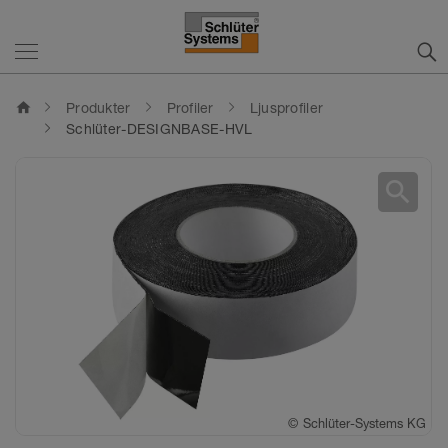
home
Produkter
Profiler
Ljusprofiler
Schlüter-DESIGNBASE-HVL
search
©
Schlüter-Systems KG