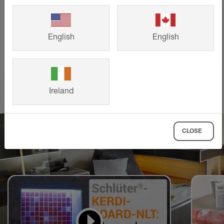
andra kunders färdiga bygg- och
renoveringsprojekt och hämta inspiration
till ditt eget projekt.
English
English
VISA MER
Ireland
CLOSE
Videor för att lära sig
och göra efter