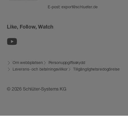
E-post:
export@schlueter.de
Like, Follow, Watch
Youtube
Om webbplatsen
Personuppgiftsskydd
Leverans- och betalningsvillkor
Tillgänglighetsredogörelse
© 2026 Schlüter-Systems KG