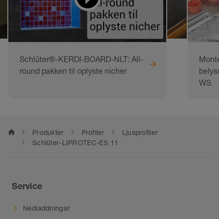
Schlüter®-KERDI-BOARD-NLT: All-
Monte
round pakken til oplyste nicher
belys
WS
home
Produkter
Profiler
Ljusprofiler
Schlüter-LIPROTEC-ES 11
Service
Nedladdningar