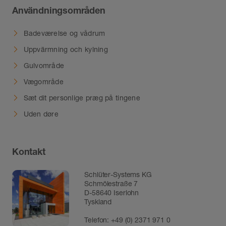
Användningsområden
Badeværelse og vådrum
Uppvärmning och kylning
Gulvområde
Vægområde
Sæt dit personlige præg på tingene
Uden døre
Kontakt
Schlüter-Systems KG
Schmölestraße 7
D-58640 Iserlohn
Tyskland
Telefon:
+49 (0) 2371 971 0