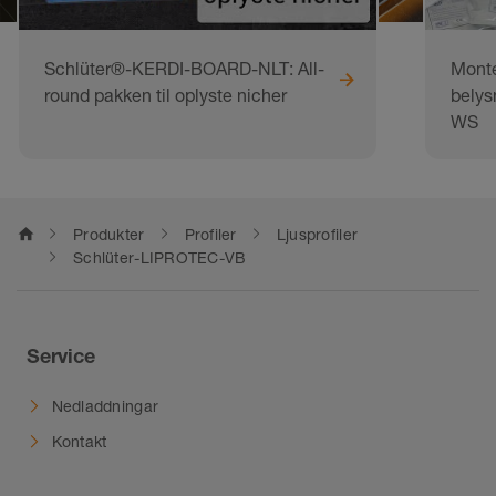
Observera:
placera profilerna med
diffusorskydden så att det inte kan ansamlas
Schlüter®-KERDI-BOARD-NLT: All-
Monte
något vatten inuti.
round pakken til oplyste nicher
belys
WS
home
Produkter
Profiler
Ljusprofiler
Schlüter-LIPROTEC-VB
Service
Nedladdningar
Kontakt