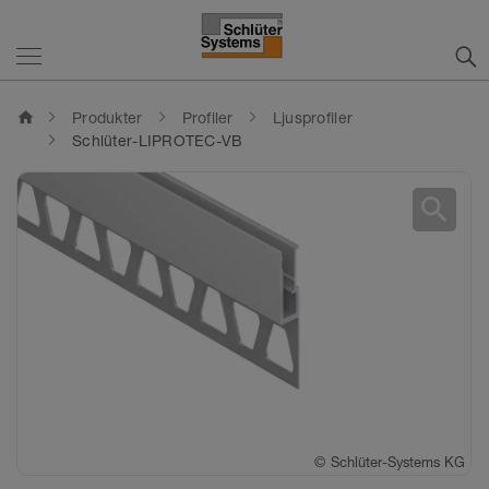
home
Produkter
Profiler
Ljusprofiler
Schlüter-LIPROTEC-VB
search
©
Schlüter-Systems KG
©
Schlüter-Systems KG
©
Schlüter-Systems KG