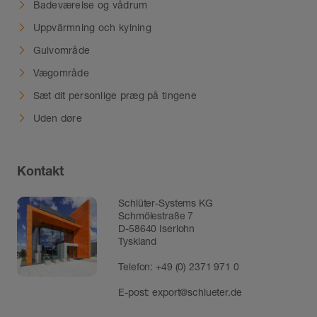
Badeværelse og vådrum
Uppvärmning och kylning
Gulvområde
Vægområde
Sæt dit personlige præg på tingene
Uden døre
Kontakt
Schlüter-Systems KG
Schmölestraße 7
D-58640 Iserlohn
Tyskland
Telefon:
+49 (0) 2371 971 0
E-post:
export@schlueter.de