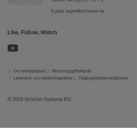
E-post:
export@schlueter.de
Like, Follow, Watch
Youtube
Om webbplatsen
Personuppgiftsskydd
Leverans- och betalningsvillkor
Tillgänglighetsredogörelse
© 2026 Schlüter-Systems KG