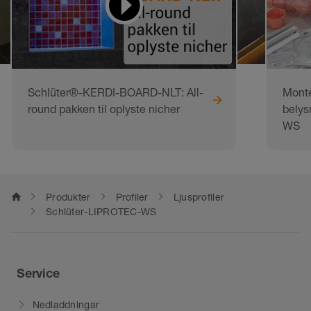
Schlüter®-KERDI-BOARD-NLT: All-
Monte
round pakken til oplyste nicher
belys
WS
home
Produkter
Profiler
Ljusprofiler
Schlüter-LIPROTEC-WS
Service
Nedladdningar