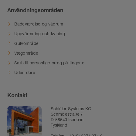
Användningsområden
Badeværelse og vådrum
Uppvärmning och kylning
Gulvområde
Vægområde
Sæt dit personlige præg på tingene
Uden døre
Kontakt
Schlüter-Systems KG
Schmölestraße 7
D-58640 Iserlohn
Tyskland
Telefon:
+49 (0) 2371 971 0