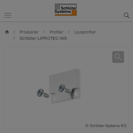
home
Produkter
Profiler
Ljusprofiler
Schlüter-LIPROTEC-WS
search
©
©
Schlüter-Systems KG
Schlüter-Systems KG