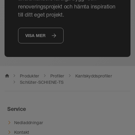
renoveringsprojekt och hämta inspiration
till ditt eget projekt.
VISA MER
home
Produkter
Profiler
Kantskyddsprofiler
Schlüter-SCHIENE-TS
Service
Nedladdningar
Kontakt