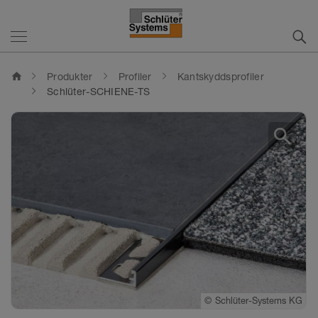
home
Produkter
Profiler
Kantskyddsprofiler
Schlüter-SCHIENE-TS
search
©
Schlüter-Systems KG
©
Schlüter-Systems KG