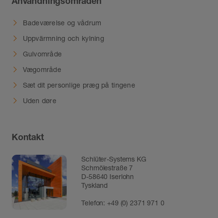
Användningsområden
Badeværelse og vådrum
Uppvärmning och kylning
Gulvområde
Vægområde
Sæt dit personlige præg på tingene
Uden døre
Kontakt
Schlüter-Systems KG
Schmölestraße 7
D-58640 Iserlohn
Tyskland
Telefon:
+49 (0) 2371 971 0