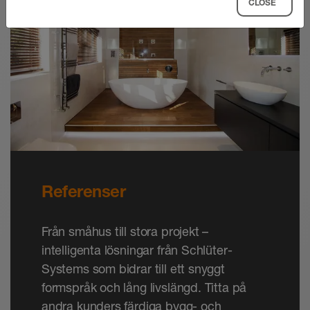
CLOSE
Referenser
Från småhus till stora projekt –
intelligenta lösningar från Schlüter-
Systems som bidrar till ett snyggt
formspråk och lång livslängd. Titta på
andra kunders färdiga bygg- och