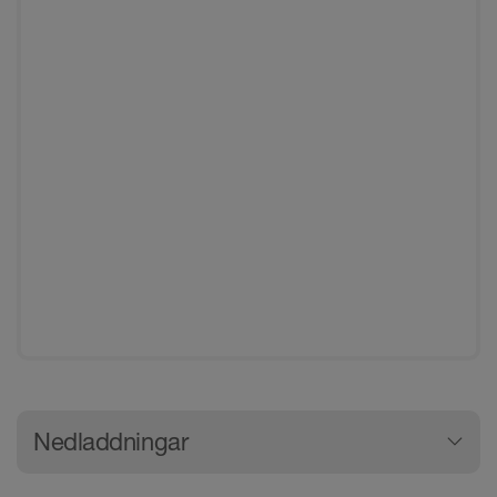
Allmän produktinformation
Nedladdningar