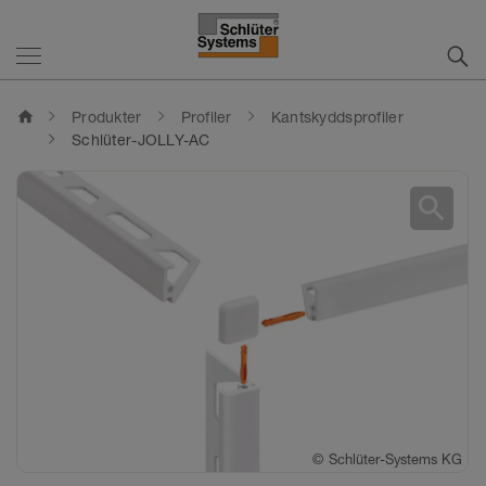
home
Produkter
Profiler
Kantskyddsprofiler
Schlüter-JOLLY-AC
search
©
©
©
Schlüter-Systems KG
Schlüter-Systems KG
Schlüter-Systems KG