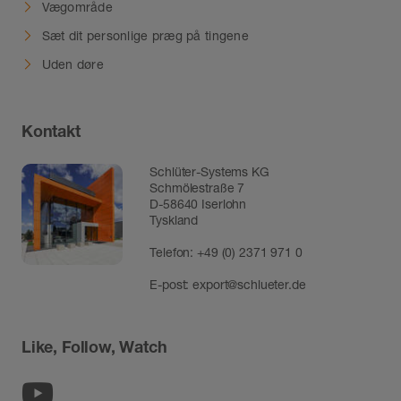
Vægområde
Sæt dit personlige præg på tingene
Uden døre
Kontakt
Schlüter-Systems KG
Schmölestraße 7
D-58640 Iserlohn
Tyskland
Telefon:
+49 (0) 2371 971 0
E-post:
export@schlueter.de
Like, Follow, Watch
Youtube