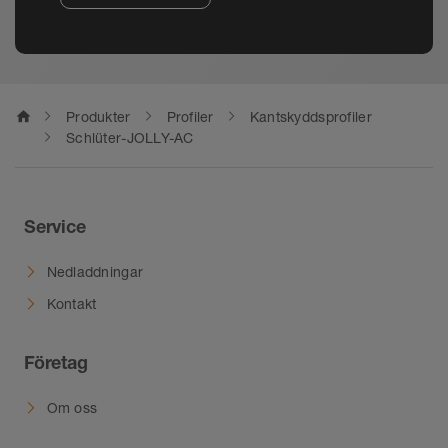
home
Produkter
Profiler
Kantskyddsprofiler
Schlüter-JOLLY-AC
Service
Nedladdningar
Kontakt
Företag
Om oss