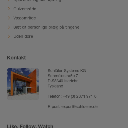
Gulvområde
Vægområde
Sæt dit personlige præg på tingene
Uden døre
Kontakt
Schlüter-Systems KG
Schmölestraße 7
D-58640 Iserlohn
Tyskland
Telefon:
+49 (0) 2371 971 0
E-post:
export@schlueter.de
Like, Follow, Watch