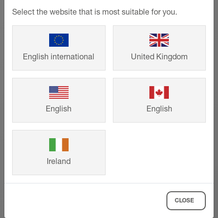
Select the website that is most suitable for you.
English international
United Kingdom
Referenser
English
English
Från småhus till stora projekt –
intelligenta lösningar från Schlüter-
Systems som bidrar till ett snyggt
Ireland
formspråk och lång livslängd. Titta på
andra kunders färdiga bygg- och
renoveringsprojekt och hämta inspiration
till ditt eget projekt.
CLOSE