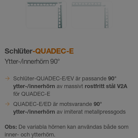
Schlüter
-QUADEC-E
Ytter-/innerhörn 90°
Schlüter-QUADEC-E/EV är passande
90°
ytter-/innerhörn
av massivt
rostfritt stål V2A
för QUADEC-E
QUADEC-E/ED är motsvarande
90°
ytter-/innerhörn
av imiterat metallpressgods
​Obs:
De variabla hörnen kan användas både som
inner- och ytterhörn.​