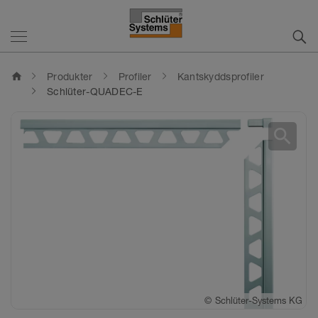
home
Produkter
Profiler
Kantskyddsprofiler
Schlüter-QUADEC-E
search
©
©
Schlüter-Systems KG
Schlüter-Systems KG