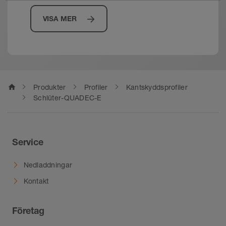
VISA MER
home
Produkter
Profiler
Kantskyddsprofiler
Schlüter-QUADEC-E
Service
Nedladdningar
Kontakt
Företag