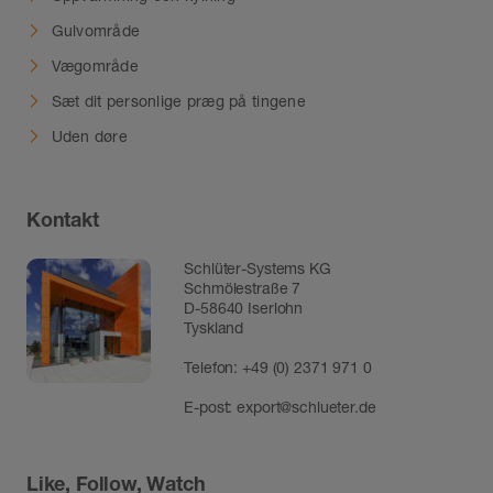
Gulvområde
Vægområde
Sæt dit personlige præg på tingene
Uden døre
Kontakt
Schlüter-Systems KG
Schmölestraße 7
D-58640 Iserlohn
Tyskland
Telefon:
+49 (0) 2371 971 0
E-post:
export@schlueter.de
Like, Follow, Watch