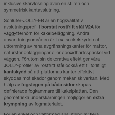
inklusive skarvlösning även en stilren och
symmetrisk kantavslutning.
Schlüter-JOLLY-EB är en högkvalitativ
avslutningsprofil
i borstat rostfritt stål V2A
för
väggytterhörn för kakelbeläggning. Andra
användningsområden är t.ex. sockelskydd och
utformning av rena avgränsningskanter för mattor,
naturstenbeläggningar eller epoxidhartsspackel vid
väggen. Förutom sin dekorativa effekt ger våra
JOLLY-profiler av rostfritt stål också ett tillförlitligt
kantskydd
så att plattornas kanter effektivt
skyddas mot skador genom mekanisk verkan. Med
hjälp av
fogstegen på båda sidor
skapas
definierade fogkammare till kakelplattan. Den
geometriska underskärningen möjliggör en
extra
krympning
av fogmaterialet.
För en enkel och välformad anslutning av flera