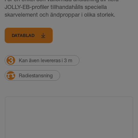
JOLLY-EB-profiler tillhandahålls speciella
skarvelement och ändproppar i olika storlek.
DATABLAD
Kan även levereras i 3 m
Radiestansning