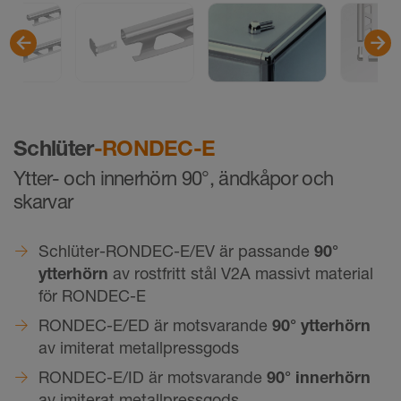
Schlüter
-RONDEC-E
Ytter- och innerhörn 90°, ändkåpor och
skarvar
Schlüter-RONDEC-E/EV är passande
90°
ytterhörn
av rostfritt stål V2A massivt material
för RONDEC-E
RONDEC-E/ED är motsvarande
90° ytterhörn
av imiterat metallpressgods
RONDEC-E/ID är motsvarande
90° innerhörn
av imiterat metallpressgods