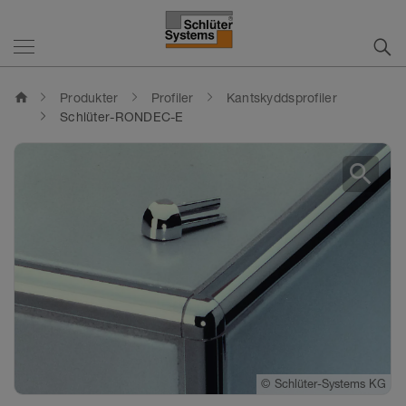
home
Produkter
Profiler
Kantskyddsprofiler
Schlüter-RONDEC-E
search
©
Schlüter-Systems KG
©
Schlüter-Systems KG
©
©
©
Schlüter-Systems KG
Schlüter-Systems KG
Schlüter-Systems KG