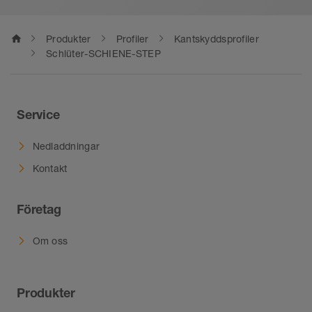
home
Produkter
Profiler
Kantskyddsprofiler
Schlüter-SCHIENE-STEP
Service
Nedladdningar
Kontakt
Företag
Om oss
Produkter