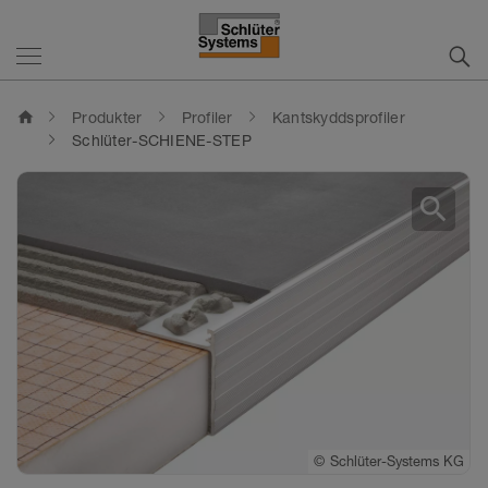
home
Produkter
Profiler
Kantskyddsprofiler
Schlüter-SCHIENE-STEP
search
©
Schlüter-Systems KG
©
Schlüter-Systems KG
©
Schlüter-Systems KG