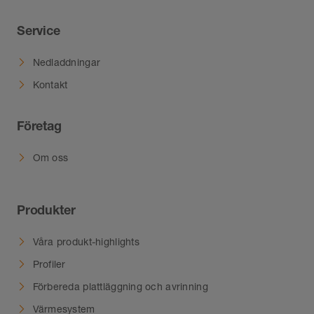
havsvattenpooler. Särskilda förväntade
belastningar måste därför alltid klargöras i
Service
förväg.
Nedladdningar
Kontakt
Företag
Om oss
Produkter
Våra produkt-highlights
Profiler
Förbereda plattläggning och avrinning
Värmesystem