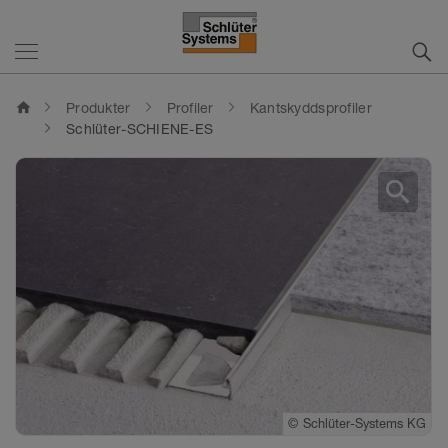
home
Produkter
Profiler
Kantskyddsprofiler
Schlüter-SCHIENE-ES
search
©
Schlüter-Systems KG
©
Schlüter-Systems KG