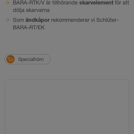
BARA-RTK/V är tillhörande
skarvelement
för att
dölja skarvarna
Som
ändkåpor
rekommenderar vi Schlüter-
BARA-RT/EK
Specialhörn