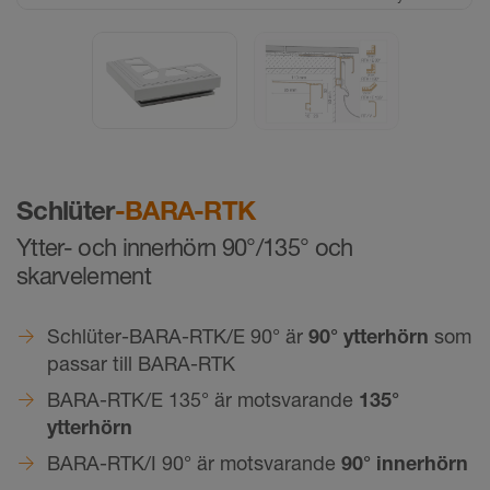
©
Schlüter-Systems KG
Schlüter
-BARA-RTK
Ytter- och innerhörn 90°/135° och
skarvelement
Schlüter-BARA-RTK/E 90° är
90° ytterhörn
som
passar till BARA-RTK
BARA-RTK/E 135° är motsvarande
135°
ytterhörn
BARA-RTK/I 90° är motsvarande
90° innerhörn