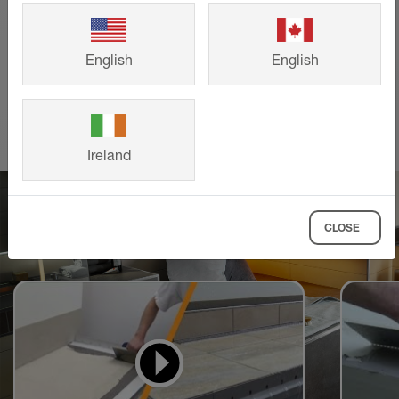
till ditt eget projekt.
English
English
VISA MER
Ireland
CLOSE
Videor för att lära sig
och göra efter