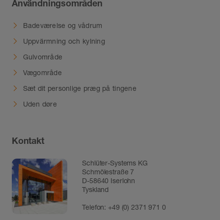
Användningsområden
Badeværelse og vådrum
Uppvärmning och kylning
Gulvområde
Vægområde
Sæt dit personlige præg på tingene
Uden døre
Kontakt
Schlüter-Systems KG
Schmölestraße 7
D-58640 Iserlohn
Tyskland
Telefon:
+49 (0) 2371 971 0