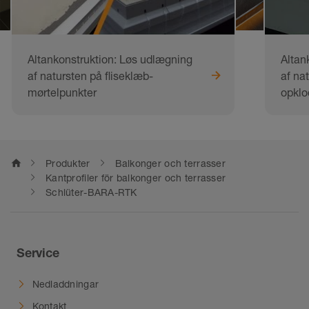
Altankonstruktion: Løs udlægning
Altan
af natursten på fliseklæb-
af na
mørtelpunkter
opklo
home
Produkter
Balkonger och terrasser
Kantprofiler för balkonger och terrasser
Schlüter-BARA-RTK
Service
Nedladdningar
Kontakt