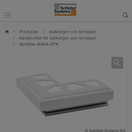
home
Produkter
Balkonger och terrasser
Kantprofiler för balkonger och terrasser
Schlüter-BARA-RTK
search
©
Schlüter-Systems KG