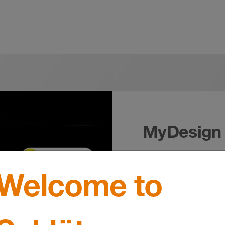
MyDesign 
Du bestämmer des
Welcome to
tre olika sätt att
oändligt antal fo