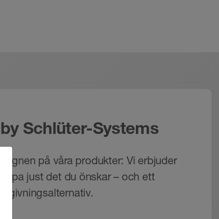
by Schlüter-Systems
ignen på våra produkter: Vi erbjuder
 skapa just det du önskar – och ett
rmgivningsalternativ.