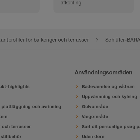
afkobling
antprofiler för balkonger och terrasser
Schlüter-BAR
Användningsområden
ukt-highlights
Badeværelse og vådrum
Uppvärmning och kylning
 plattläggning och avrinning
Gulvområde
tem
Vægområde
 och terrasser
Sæt dit personlige præg p
stillbehör
Uden døre