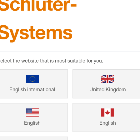
Schlüter-
Systems
elect the website that is most suitable for you.
English international
United Kingdom
enta lösningar
tt snyggt
English
English
 andra kunders
 och hämta