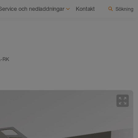
ss
Hållbarhet
Aktuellt
Välj land/språk
Service och nedladdningar
Kontakt
Sökning
A-RK
zoom_out_map