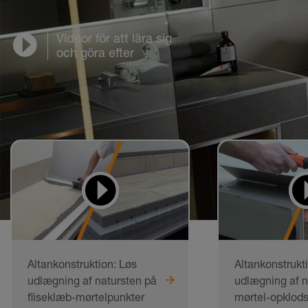
Videor för att lära sig
och göra efter
Altankonstruktion: Løs
Altankonstrukt
udlægning af natursten på
udlægning af n
fliseklæb-mørtelpunkter
mørtel-opklod