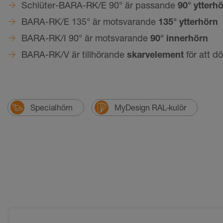
Schlüter-BARA-RK/E 90° är passande
90° ytterh
BARA-RK/E 135° är motsvarande
135° ytterhörn
BARA-RK/I 90° är motsvarande
90° innerhörn
BARA-RK/V är tillhörande
skarvelement
för att dö
Specialhörn
MyDesign RAL-kulör