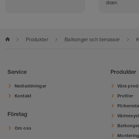
dræn
home
Produkter
Balkonger och terrasser
K
Service
Produkter
Nedladdningar
Våra prod
Kontakt
Profiler
Förbereda
Företag
Värmesys
Balkonger
Om oss
Montering