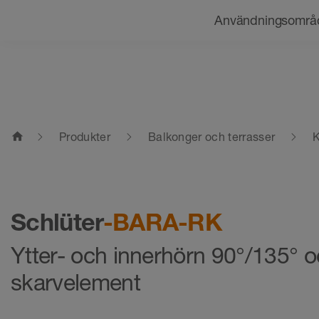
Navigering
Användningsområ
home
Produkter
Balkonger och terrasser
K
Schlüter
-BARA-RK
Ytter- och innerhörn 90°/135° 
skarvelement