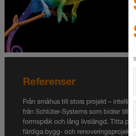
S
Referenser
Från småhus till stora projekt – intellig
från Schlüter-Systems som bidrar till e
formspråk och lång livslängd. Titta på
färdiga bygg- och renoveringsprojekt