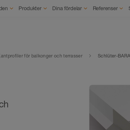
Om o
den
Produkter
Dina fördelar
Referenser
antprofiler för balkonger och terrasser
Schlüter-BAR
och