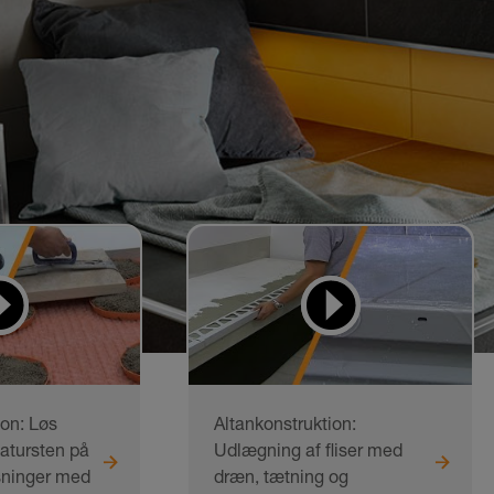
ion: Løs
Altankonstruktion:
atursten på
Udlægning af fliser med
sninger med
dræn, tætning og