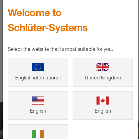
intelligenta lösningar från Schlüter-
Welcome to
Systems som bidrar till ett snyggt
formspråk och lång livslängd. Titta på
Schlüter-Systems
andra kunders färdiga bygg- och
renoveringsprojekt och hämta inspiration
till ditt eget projekt.
Select the website that is most suitable for you.
VISA MER
English international
United Kingdom
English
English