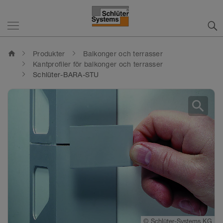
home
Produkter
Balkonger och terrasser
Kantprofiler för balkonger och terrasser
Schlüter-BARA-STU
search
©
Schlüter-Systems KG