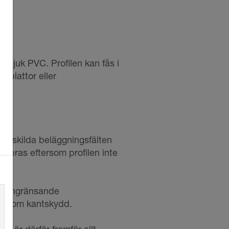
 mjuk PVC. Profilen kan fås i
splattor eller
s.
enskilda beläggningsfälten
beras eftersom profilen inte
et angränsande
er som kantskydd.