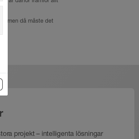
a är därför framför allt
gar, men då måste det
r
tora projekt – intelligenta lösningar