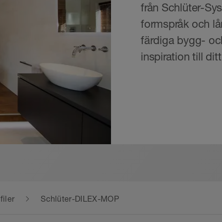
från Schlüter-Sys
formspråk och lå
färdiga bygg- oc
inspiration till di
iler
Schlüter-DILEX-MOP