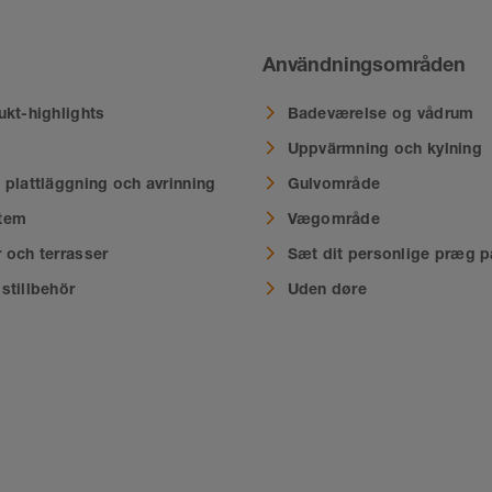
Användningsområden
ukt-highlights
Badeværelse og vådrum
Uppvärmning och kylning
 plattläggning och avrinning
Gulvområde
tem
Vægområde
 och terrasser
Sæt dit personlige præg p
stillbehör
Uden døre