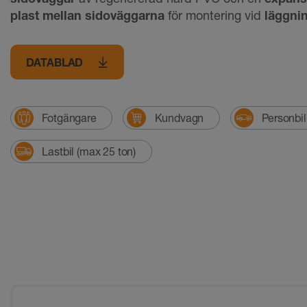
plast mellan sidoväggarna
för montering vid
läggni
DATABLAD
Fotgängare
Kundvagn
Personbil
Lastbil (max 25 ton)