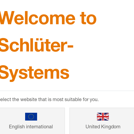
Welcome to
Underhåll och skötsel
Nedladdningar
idoväggar av regenererad hård PVC och en mittendel av
Schlüter-
ar i beläggningar av klinkers, keramikplattor, natursten
Systems
om monteras i mellanbäddsbruket med vibrationsproces
ngar som läggs i bruksbädden. DILEX-MOP separerar de 
ckspänningar. Eventuella dragspänningar kan inte absor
elect the website that is most suitable for you.
skyddar profilens sidokanter av hård PVC kanterna på d
serna för den mekaniska belastbarheten för PVC-profil
English international
United Kingdom