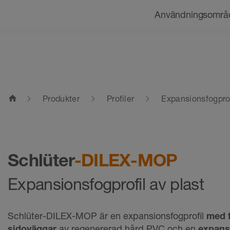
Navigering
Användningsområ
home
Produkter
Profiler
Expansionsfogprof
Schlüter
-DILEX-MOP
Expansionsfogprofil av plast
Schlüter-DILEX-MOP är en expansionsfogprofil
med f
sidoväggar
av regenererad hård PVC och en
expans