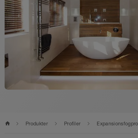
home
Produkter
Profiler
Expansionsfogprof