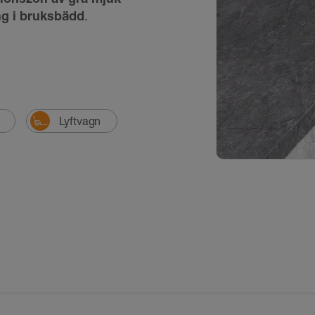
ng i bruksbädd
.
Lyftvagn