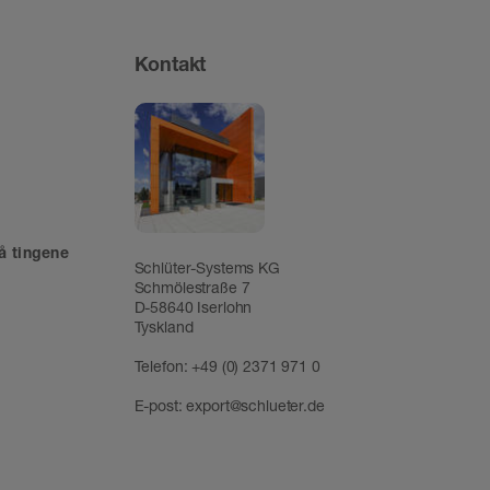
Kontakt
å tingene
Schlüter-Systems KG
Schmölestraße 7
D-58640 Iserlohn
Tyskland
Telefon:
+49 (0) 2371 971 0
E-post:
export@schlueter.de