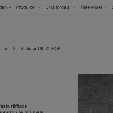
Om o
den
Produkter
Dina fördelar
Referenser
iler
Schlüter-DILEX-MOP
asta räfflade
ionszon av grå mjuk