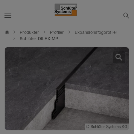
home
Produkter
Profiler
Expansionsfogprofiler
Schlüter-DILEX-MP
search
©
Schlüter-Systems KG
©
Schlüter-Systems KG