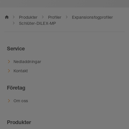
home
Produkter
Profiler
Expansionsfogprofiler
Schlüter-DILEX-MP
Service
Nedladdningar
Kontakt
Företag
Om oss
Produkter