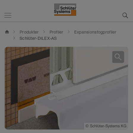
home
Produkter
Profiler
Expansionsfogprofiler
Schlüter-DILEX-AS
search
©
Schlüter-Systems KG