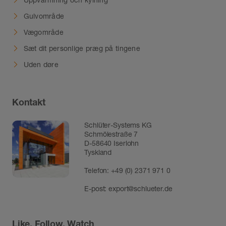
Gulvområde
Vægområde
Sæt dit personlige præg på tingene
Uden døre
Kontakt
Schlüter-Systems KG
Schmölestraße 7
D-58640 Iserlohn
Tyskland
Telefon:
+49 (0) 2371 971 0
E-post:
export@schlueter.de
Like, Follow, Watch