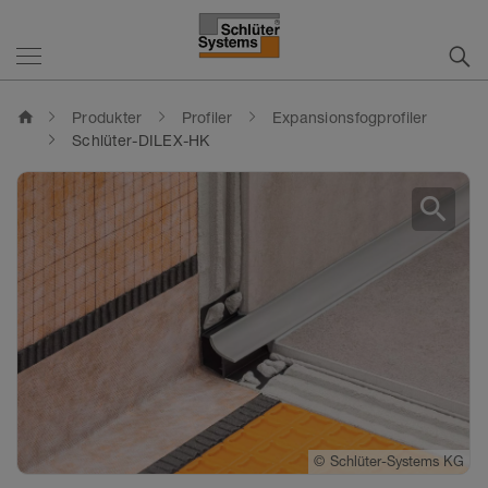
home
Produkter
Profiler
Expansionsfogprofiler
Schlüter-DILEX-HK
search
©
Schlüter-Systems KG
©
Schlüter-Systems KG