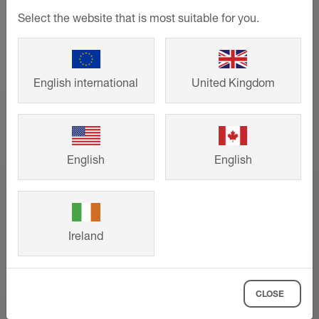
Schlüter-DILEX-HK | Product data sheet 4.11
Select the website that is most suitable for you.
Produktdatablad - © Schlüter-Systems
PDF – 351,31 KB
English international
United Kingdom
Referenser
English
English
Från småhus till stora projekt –
intelligenta lösningar från Schlüter-
Systems som bidrar till ett snyggt
Ireland
formspråk och lång livslängd. Titta på
andra kunders färdiga bygg- och
renoveringsprojekt och hämta inspiration
till ditt eget projekt.
CLOSE