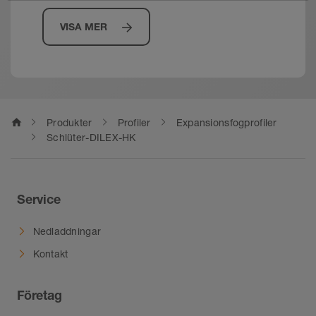
VISA MER
home
Produkter
Profiler
Expansionsfogprofiler
Schlüter-DILEX-HK
Service
Nedladdningar
Kontakt
Företag