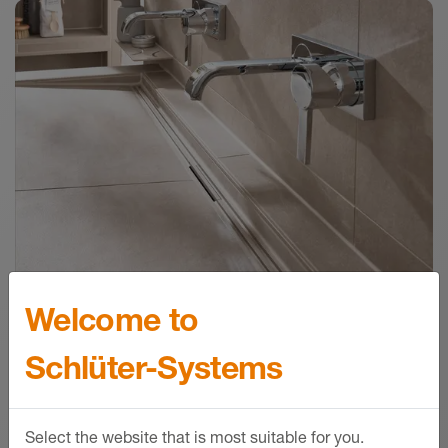
Schlüter-DILEX – Profiler til vedligeholdelsesfri
bevægelsesfuger
Broschyr - © Schlueter-Systems
PDF – 2,58 MB
Schlüter-DILEX-AHK /-AHKA |
Produktdatablad 4.21
Produktdatablad - © Schlüter-Systems
PDF – 546,41 KB
Welcome to
TRENDLINE-ytskikt
Schlüter-Systems
Allt från allmoge till nyfunkis: Våra
strukturbeläggningar Schlüter-
Select the website that is most suitable for you.
TRENDLINE i olika färger ger profiler,