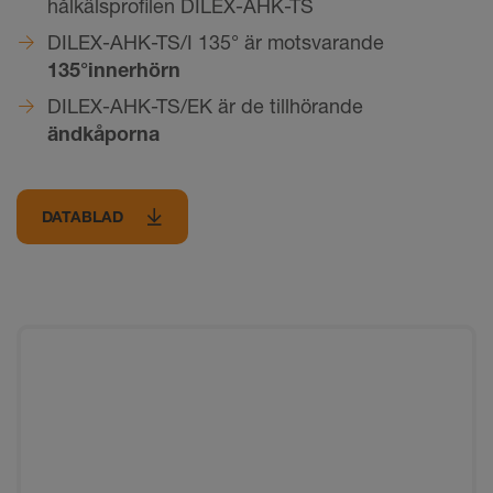
hålkälsprofilen DILEX-AHK-TS
DILEX-AHK-TS/I 135° är motsvarande
135°
innerhörn
DILEX-AHK-TS/EK är de tillhörande
ändkåporna
DATABLAD