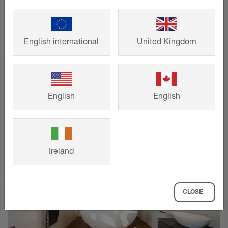
vägghyllor och duschrännor en elegant
finish – och passar perfekt till din
inredningsstil.
English international
United Kingdom
VISA MER
English
English
Ireland
CLOSE