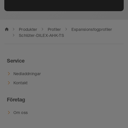
home
Produkter
Profiler
Expansionsfogprofiler
Schlüter-DILEX-AHK-TS
Service
Nedladdningar
Kontakt
Företag
Om oss