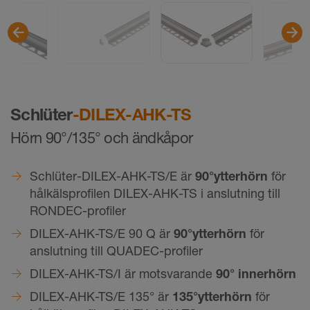
Schlüter
-DILEX-AHK-TS
Hörn 90°/135° och ändkåpor
Schlüter-DILEX-AHK-TS/E är
90°
ytterhörn
för
hålkälsprofilen DILEX-AHK-TS i anslutning till
RONDEC-profiler
DILEX-AHK-TS/E 90 Q är
90°
ytterhörn
för
anslutning till QUADEC-profiler
DILEX-AHK-TS/I är motsvarande
90° innerhörn
DILEX-AHK-TS/E 135° är
135°
ytterhörn
för