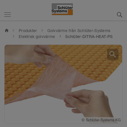
home
Produkter
Golvvärme från Schlüter-Systems
Elektrisk golvvärme
Schlüter-DITRA-HEAT-PS
search
©
©
©
Schlüter-Systems KG
Schlüter-Systems KG
Schlüter-Systems KG
©
Schlüter-Systems KG
©
Schlüter-Systems KG