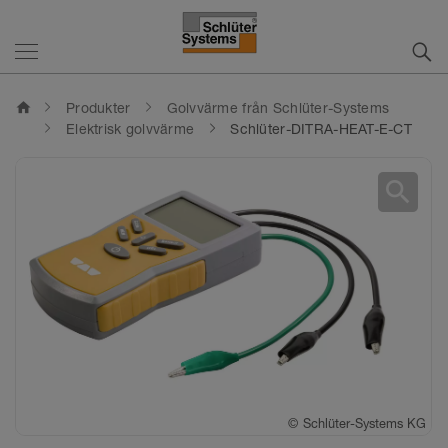
home
Produkter
Golvvärme från Schlüter-Systems
Elektrisk golvvärme
Schlüter-DITRA-HEAT-E-CT
search
©
©
©
Schlüter-Systems KG
Schlüter-Systems KG
Schlüter-Systems KG