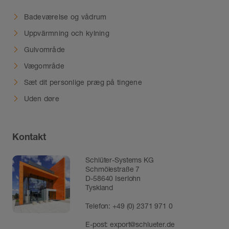
Badeværelse og vådrum
Uppvärmning och kylning
Gulvområde
Vægområde
Sæt dit personlige præg på tingene
Uden døre
Kontakt
Schlüter-Systems KG
Schmölestraße 7
D-58640 Iserlohn
Tyskland
Telefon:
+49 (0) 2371 971 0
E-post:
export@schlueter.de