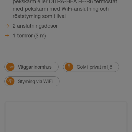
pekskärm eller DITRA-HEAT-E-R6 termostat
med pekskärm med WiFi-anslutning och
röststyrning som tillval
2 anslutningsdosor
1 tomrör (3 m)
Väggar inomhus
Golv i privat miljö
Styrning via WiFi