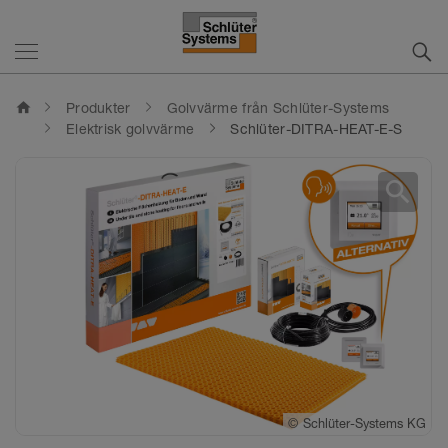
home
Produkter
Golvvärme från Schlüter-Systems
Elektrisk golvvärme
Schlüter-DITRA-HEAT-E-S
search
©
Schlüter-Systems KG
©
Schlüter-Systems KG