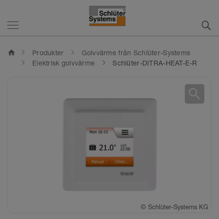
home
Produkter
Golvvärme från Schlüter-Systems
Elektrisk golvvärme
Schlüter-DITRA-HEAT-E-R
search
©
Schlüter-Systems KG