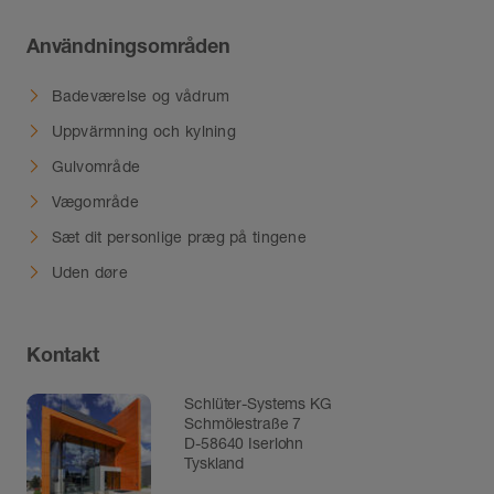
Användningsområden
Badeværelse og vådrum
Uppvärmning och kylning
Gulvområde
Vægområde
Sæt dit personlige præg på tingene
Uden døre
Kontakt
Schlüter-Systems KG
Schmölestraße 7
D-58640 Iserlohn
Tyskland