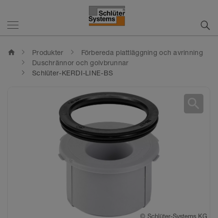
home
Produkter
Förbereda plattläggning och avrinning
Duschrännor och golvbrunnar
Schlüter-KERDI-LINE-BS
search
©
Schlüter-Systems KG