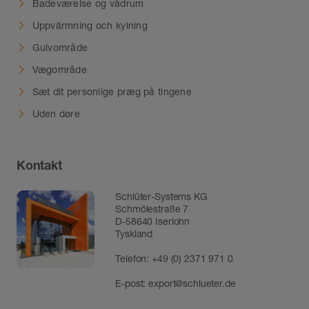
Badeværelse og vådrum
Uppvärmning och kylning
Gulvområde
Vægområde
Sæt dit personlige præg på tingene
Uden døre
Kontakt
Schlüter-Systems KG
Schmölestraße 7
D-58640 Iserlohn
Tyskland
Telefon:
+49 (0) 2371 971 0
E-post:
export@schlueter.de