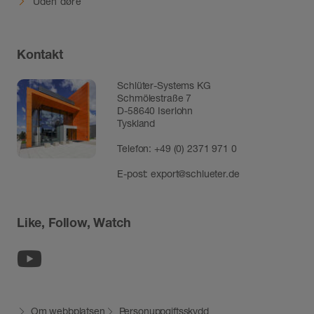
Uden døre
Kontakt
Schlüter-Systems KG
Schmölestraße 7
D-58640 Iserlohn
Tyskland
Telefon:
+49 (0) 2371 971 0
E-post:
export@schlueter.de
Like, Follow, Watch
Youtube
Om webbplatsen
Personuppgiftsskydd