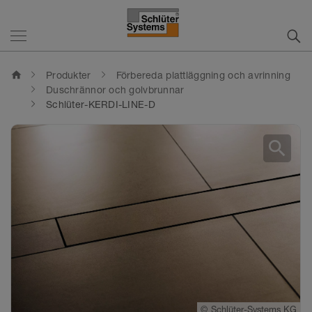
home
Produkter
Förbereda plattläggning och avrinning
Duschrännor och golvbrunnar
Schlüter-KERDI-LINE-D
search
©
Schlüter-Systems KG