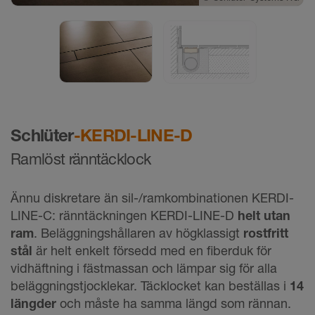
©
Schlüter-Systems KG
Schlüter
-KERDI-LINE-D
Ramlöst ränntäcklock
Ännu diskretare än sil-/ramkombinationen KERDI-
LINE-C: ränntäckningen KERDI-LINE-D
helt utan
ram
. Beläggningshållaren av högklassigt
rostfritt
stål
är helt enkelt försedd med en fiberduk för
vidhäftning i fästmassan och lämpar sig för alla
beläggningstjocklekar. Täcklocket kan beställas i
14
längder
och måste ha samma längd som rännan.