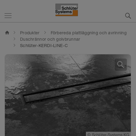
home
Produkter
Förbereda plattläggning och avrinning
Duschrännor och golvbrunnar
Schlüter-KERDI-LINE-C
search
©
©
©
Schlüter-Systems KG
Schlüter-Systems KG
Schlüter-Systems KG
©
Schlüter-Systems KG