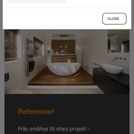
klargöras om det aktuella golvavloppssystemet
kan användas beroende på kemisk, mekanisk
CLOSE
eller annan belastning. Aggressiva
rengöringsmedel bör undvikas.
Profilramen och det passande täcklocket A, B
och C finns även med strukturbelagd yta.
Ytskiktet får då en naturlig karaktär. Det rostfria
stålet är förbehandlat och har en polyuretan-
pulverlackering. Ytskiktet håller färgen samt är
UV- och väderbeständigt. Synliga ytor ska
skyddas mot smärgling och repning.
Referenser
Från småhus till stora projekt –