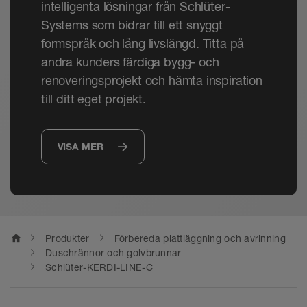
intelligenta lösningar från Schlüter-
Systems som bidrar till ett snyggt
formspråk och lång livslängd. Titta på
andra kunders färdiga bygg- och
renoveringsprojekt och hämta inspiration
till ditt eget projekt.
VISA MER
home
Produkter
Förbereda plattläggning och avrinning
Duschrännor och golvbrunnar
Schlüter-KERDI-LINE-C