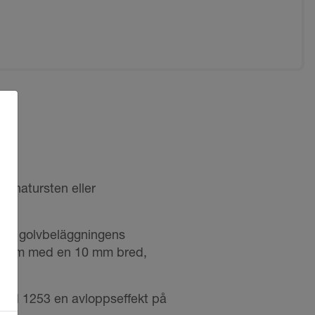
r, natursten eller
till golvbeläggningens
filram med en 10 mm bred,
IN EN 1253 en avloppseffekt på