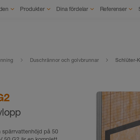
Om o
den
Produkter
Dina fördelar
Referenser
inning
Duschrännor och golvbrunnar
Schlüter-
 G2
avlopp
n spärrvattenhöjd på 50
V 50 G2 är en komplett