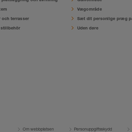
tem
Vægområde
 och terrasser
Sæt dit personlige præg p
stillbehör
Uden døre
Om webbplatsen
Personuppgiftsskydd