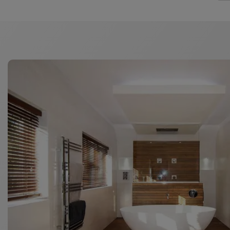
linjeavlopp.
Obs:
Schlüter-KERDI-LINE och ramkonstruktionerna sk
fuktat med ättika på rännan, ramen och silen.
KERDI-LINE är en systemkomponent som uppfyller den
systemen som nämns ovan, ett tyskt abP-certifikat 
Fuktklasserna enligt abP finns på tillhörande databl
europeiskt godkännande (ETA = European Technical
KERDI-LINE är CE-märkta.
Profilramens synliga ytor och täcksilarna – i slutet ell
pulverlackerat rostfritt stål. För profilramen kan äve
höjdoberoende beläggningshållare (KERDI-LINE-D).
I
Schlüter-KERDI-LINE-GTO
ingår det ett vattenlås i
och förhindrar luktbildning som kan förekomma i avl
uttorkning av vattenlåsenheten. Med en avloppskapaci
befintliga vattenlåsenheten permanent och vid behov 