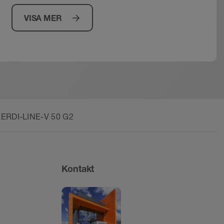
VISA MER
.g.a. avloppsdragningen.
ning eller vägganslutning.
a ska tätas med Schlüter-
KERDI-LINE-V 50 G2
Kontakt