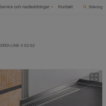
ss
Hållbarhet
Aktuellt
Välj land/språk
Service och nedladdningar
Kontakt
Sökning
KERDI-LINE-V 50 G2
zoom_out_map