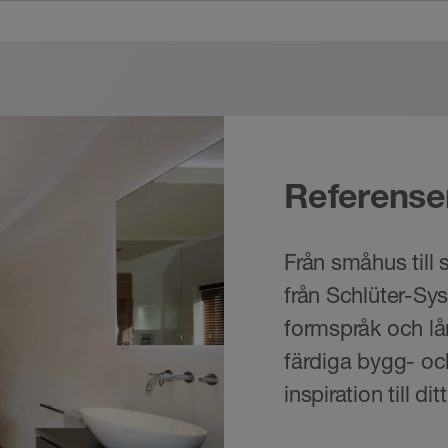
a monteras med cementbaserade kakellim. Det är inte t
 tyska tätningsstandarden DIN 18534 och har, i komb
(typgodkännande för byggnadsmyndigheter).
ad. KERDI-LINE är enligt ETAG 022 (komposittätning) e
Referense
 Assessment). Schlüter-produkterna som nämns ovan o
Från småhus till s
er stansat utförande – består av borstat, högglanspolerat r
från Schlüter-Sys
n en 17 mm djup fördjupning för kakelplattan levereras. 
formspråk och lå
färdiga bygg- oc
nklusive torrspjäll av silikon. Detta kan användas iställe
inspiration till di
oppssystem som används sällan (i gästbadrum, semester
tet på minst 0,4 l/s (enligt DIN EN 1253) kan torrvatte
motverka otillräcklig ventilation i avloppssystemet (ka