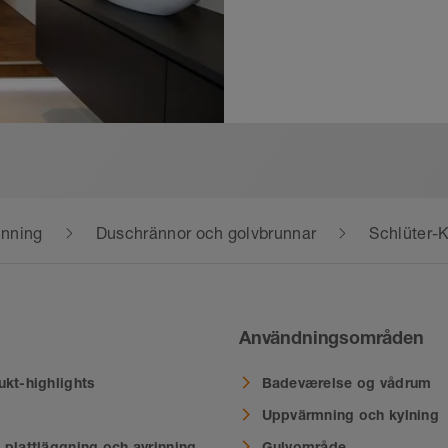
onstruktioner som kräver avjämningsmassa med fall p
produktdatablad 6.1) eller -DITRA-HEAT på ytan.
LE-S och -R (se produktdatablad 14.1) för golvanslut
ns med sidoväggarnas lutning. De omgivande väggarn
KERDI-BOARD (se produktdatablad 12.1).
inning
Duschrännor och golvbrunnar
Schlüter-
Användningsområden
ukt-highlights
Badeværelse og vådrum
Uppvärmning och kylning
 plattläggning och avrinning
Gulvområde