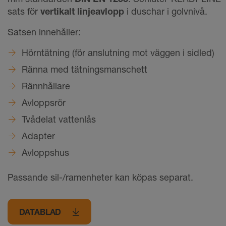
sats för
vertikalt linjeavlopp
i duschar i golvnivå.
Satsen innehåller:
Hörntätning (för anslutning mot väggen i sidled)
Ränna med tätningsmanschett
Rännhållare
Avloppsrör
Tvådelat vattenlås
Adapter
Avloppshus
Passande sil-/ramenheter kan köpas separat.
DATABLAD