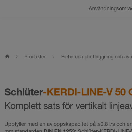
Navigering
Användningsområ
home
Produkter
Förbereda plattläggning och avr
Schlüter
-KERDI-LINE-V 50
Komplett sats för vertikalt linje
Uppfyller med en avloppskapacitet på ≥0,8 l/s och e
mm standarden
DIN EN 1253
: Schlüter-KERDI-LINE-