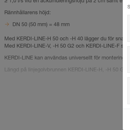
≥ 1,0 l/s vid en ackumuleringshöjd på 2 cm samt en 
S
Rännhållarens höjd:
DN 50 (50 mm) = 48 mm
Med KERDI-LINE-H 50 och -H 40 lägger du för snabb o
Med KERDI-LINE-V, -H 50 G2 och KERDI-LINE-F sitter
KERDI-LINE kan användas universellt för montering mi
Längd på linjegolvbrunnen KERDI-LINE-H, -H 50 G2 o
50 cm till 180 cm (VOS = vid icke-centrerad placer
Själva rännan har en kringgående limfläns på vilken 
Den används för säker anslutning av rännan till komp
I kombination med något av tätningssystemen Schl
tillhörande systemtätningslim Schlüter-KERDI-COLL-