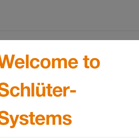
Welcome to
Underhåll och skötsel
Nedladdningar
Schlüter-
ystem avsett för duschar i golvnivå med keramiska platto
amt täcklock/ramkonstruktion som steglöst kan anpassas 
Systems
konstruktionerna finns i två utföranden. Dels som pro
 yta och dels som konturram.
r försedd med ett integrerat vattenlås och har enligt D