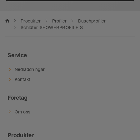
home
Produkter
Profiler
Duschprofiler
Schlüter-SHOWERPROFILE-S
Service
Nedladdningar
Kontakt
Företag
Om oss
Produkter