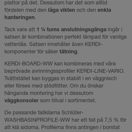
plattor på det. Dessutom har det som alltid
fördelen med den
låga vikten
och den
enkla
hanteringen
.
Tack vare att
1 ¼ tums anslutningsgänga
ingår i
satsen är kombinationen perfekt lämpad för vanliga
vattenlås. Satsen innehåller även KERDI-
komponenter för säker
tätning
.
KERDI-BOARD-WW kan kombineras med våra
beprövade avrinningssprofiler KERDI-LINE-VARIO.
Tvättstället kan byggas in stabilt i en väggnisch
eller förses med stödfötter. Om du önskar
hängande montering har vi dessutom
väggkonsoler
som tillval i sortimentet.
De passande fallkilarna Schlüter-
WASHBASINPROFILE-WW har ett fall på 7,5 % för
att klä sidorna. Profilerna finns antingen i borstat