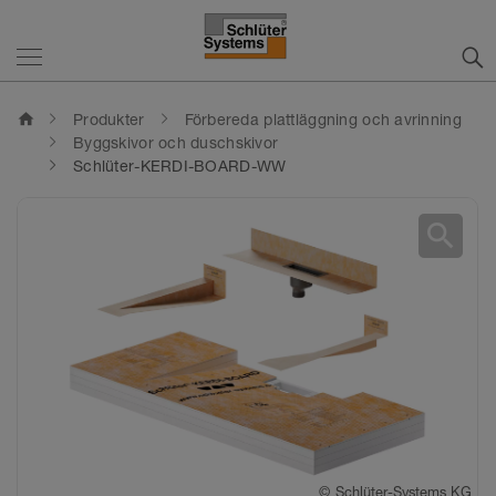
home
Produkter
Förbereda plattläggning och avrinning
Byggskivor och duschskivor
Schlüter-KERDI-BOARD-WW
search
©
©
©
©
©
©
Schlüter-Systems KG
Schlüter-Systems KG
Schlüter-Systems KG
Schlüter-Systems KG
Schlüter-Systems KG
Schlüter-Systems KG