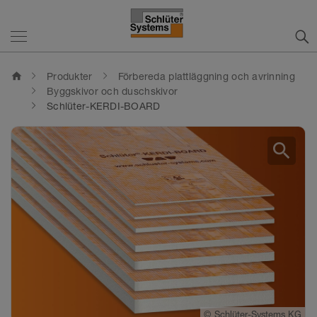
home
Produkter
Förbereda plattläggning och avrinning
Byggskivor och duschskivor
Schlüter-KERDI-BOARD
search
©
Schlüter-Systems KG