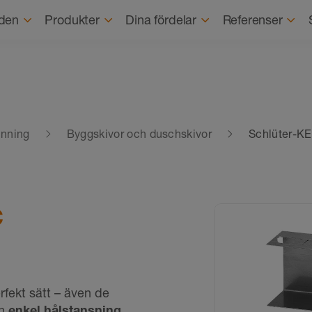
Om o
den
Produkter
Dina fördelar
Referenser
inning
Byggskivor och duschskivor
Schlüter-
C
fekt sätt – även de
en
enkel hålstansning