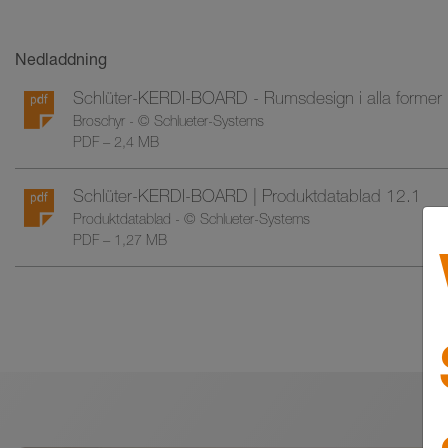
Nedladdning
Schlüter-KERDI-BOARD - Rumsdesign i alla former
Broschyr - © Schlueter-Systems
PDF – 2,4 MB
Schlüter-KERDI-BOARD | Produktdatablad 12.1
Produktdatablad - © Schlueter-Systems
PDF – 1,27 MB