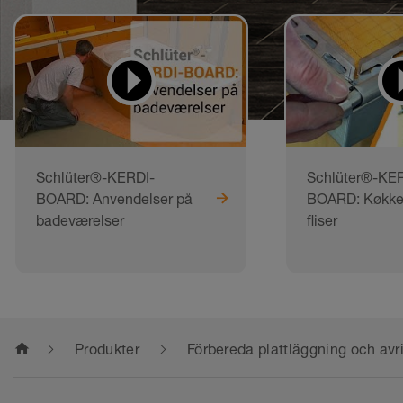
Schlüter®-KERDI-
Schlüter®-KER
BOARD: Anvendelser på
BOARD: Køkke
badeværelser
fliser
home
Produkter
Förbereda plattläggning och avr