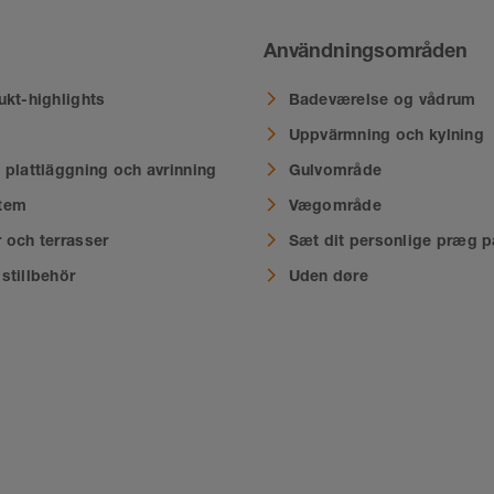
Användningsområden
ukt-highlights
Badeværelse og vådrum
Uppvärmning och kylning
 plattläggning och avrinning
Gulvområde
tem
Vægområde
 och terrasser
Sæt dit personlige præg p
stillbehör
Uden døre