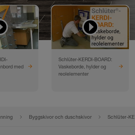
DI-
Schlüter-KERDI-BOARD:
nbord med
Vaskeborde, hylder og
reolelementer
inning
Byggskivor och duschskivor
Schlüter-