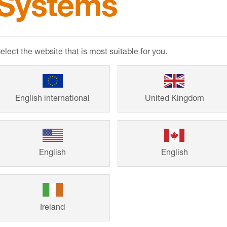
Systems
Referense
elect the website that is most suitable for you.
Från småhus till s
från Schlüter-Sys
English international
United Kingdom
formspråk och lå
färdiga bygg- oc
inspiration till di
English
English
Ireland