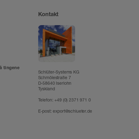
Kontakt
å tingene
Schlüter-Systems KG
Schmölestraße 7
D-58640 Iserlohn
Tyskland
Telefon:
+49 (0) 2371 971 0
E-post:
export@schlueter.de