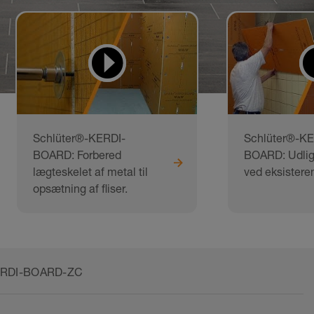
Schlüter®-KERDI-
Schlüter®-KE
BOARD: Forbered
BOARD: Udlig
lægteskelet af metal til
ved eksisteren
opsætning af fliser.
KERDI-BOARD-ZC