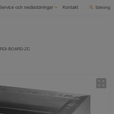
ss
Hållbarhet
Aktuellt
Välj land/språk
Service och nedladdningar
Kontakt
Sökning
KERDI-BOARD-ZC
zoom_out_map