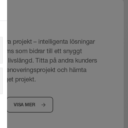
r
tora projekt – intelligenta lösningar
tems som bidrar till ett snyggt
ng livslängd. Titta på andra kunders
h renoveringsprojekt och hämta
tt eget projekt.
VISA MER