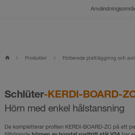
Navigering
Användningsområ
home
Produkter
Förbereda plattläggning och avr
Schlüter
-KERDI-BOARD-Z
Hörn med enkel hålstansning
De kompletterar profilen KERDI-BOARD-ZC på ett per
tillhörande
hörnen av borstat rostfritt stål V2A
har 